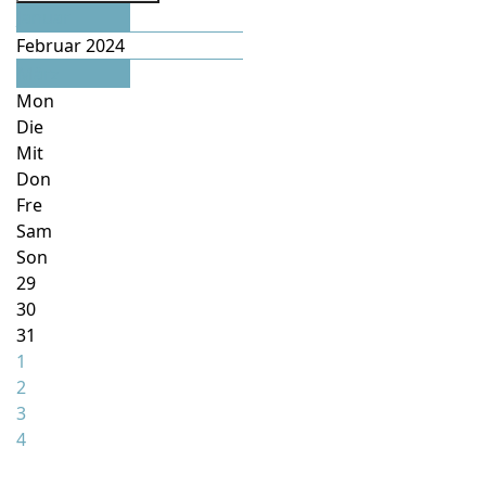
Januar
Februar 2024
März
Mon
Die
Mit
Don
Fre
Sam
Son
29
30
31
1
2
3
4