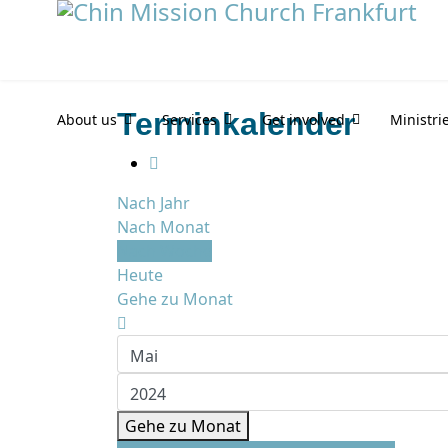
Terminkalender
About us
Services
Get involved
Ministri
Nach Jahr
Nach Monat
Nach Woche
Heute
Gehe zu Monat
Gehe zu Monat