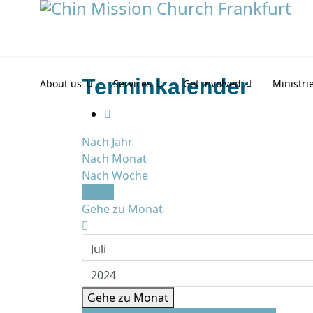
Terminkalender
About us
Services
Get involved
Ministri
Nach Jahr
Nach Monat
Nach Woche
Heute
Gehe zu Monat
Gehe zu Monat