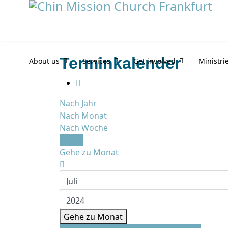
Terminkalender
About us
Services
Get involved
Ministri
Nach Jahr
Nach Monat
Nach Woche
Heute
Gehe zu Monat
Gehe zu Monat