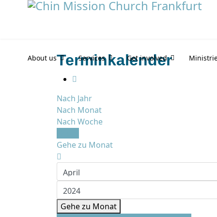
Terminkalender
About us
Services
Get involved
Ministri
Nach Jahr
Nach Monat
Nach Woche
Heute
Gehe zu Monat
Gehe zu Monat